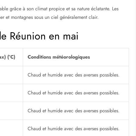
e
orise une nature luxuriante et variée. Cette période se situe
ables sans la chaleur étouffante de l’été ni les pluies
met aux visiteurs de profiter pleinement des paysages verdoyants
mateurs de nature et d’aventure. La diversité écologique
orêts tropicales, cascades cachées et sentiers montagneux.
ures.
able grâce à son climat propice et sa nature éclatante. Les
er et montagnes sous un ciel généralement clair.
 de Réunion en mai