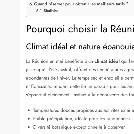
Climat idéal et nature épanouie
Climat et météo de l’ile de Réunion en mai
Moindre affluence touristique
Top des destinations à ne pas manquer en mai
Nature, randonnées, trekking, Montagne
City trips et voyages culturels
Mer et Soleil, Détente et farniente
Romantique En Croisière , bateau ou Sur une île…
Monuments incontournables,paysages grandioses
Des sentiers battus, aventure…
Petits budgets, courts séjours
Partir en famille
Les meilleures destinations en mai
Destinations à éviter en mai
Quand réserver pour obtenir les meilleurs tarifs ?
Similaire
Pourquoi choisir la Réun