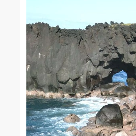
incontournables à visit
Mai, le mois parfait pour découvrir les
trésors cach
plages idylliques, ce guide vous révèle comment vivr
extraordinaires loin des sentiers battus, sous le signe