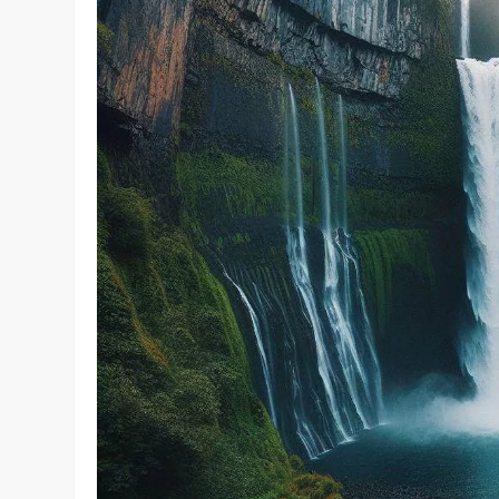
L’ÎLE DE LA RÉUNION
LA NATUR
Accueil
»
Actualité
»
La Réunion en mai : La météo et les 