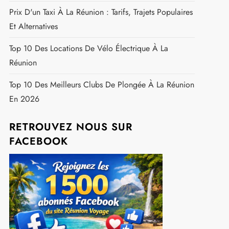
Top 10 Des Meilleurs Restaurants À La Réunion
Moustiques À La Réunion : Comprendre La Période
Critique Et Les Solutions De Prévention Efficaces
Baignade Sûre À La Réunion : Les Zones À Privilégier
Pour Éviter Les Requins
Top 5 Des Plus Belles Cascades De La Réunion
La Diagonale Des Fous : Plongez Dans L'univers
Épique Du Grand Raid De L'île De La Réunion
Prix D'un Taxi À La Réunion : Tarifs, Trajets Populaires
Et Alternatives
Top 10 Des Locations De Vélo Électrique À La
Réunion