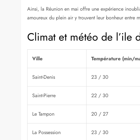
Climat idéal et nature épanoui
La Réunion en mai bénéficie d’un
climat idéal
qui fav
juste après l’été austral, offrant des températures agré
abondantes de l’hiver. Le temps sec et ensoleillé per
et florissants, rendant cette île un paradis pour les a
s’épanouit pleinement, invitant à la découverte des f
Températures douces propices aux activités extérie
Faible précipitation, idéale pour les randonnées.
Diversité botanique exceptionnelle à observer.
Ainsi, la Réunion en mai offre une expérience inoubli
amoureux du plein air y trouvent leur bonheur entre m
Climat et météo de l’ile