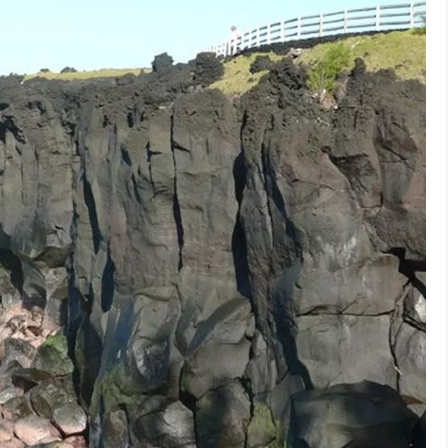
er sur l’île
és
de l’île de la Réunion. Entre montagnes majestueuses et
e des expériences uniques. Préparez-vous à explorer des lieux
 de l’aventure et du dépaysement.