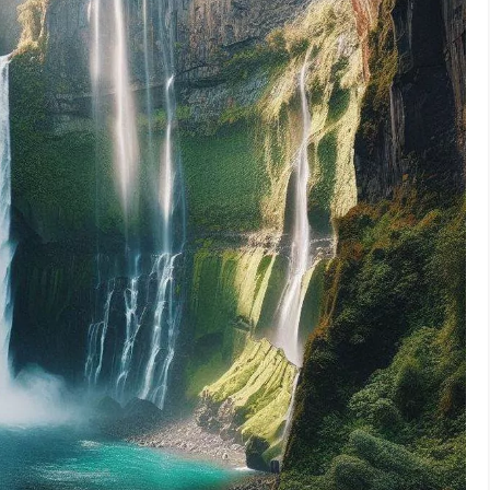
Guide pour un séjour ou une expatriation sur l'île de la Réunion
E RÉUNIONNAISE
CUISINE RÉUNIONNAISE
EXPAT
lieux incontournables à visiter sur l’île