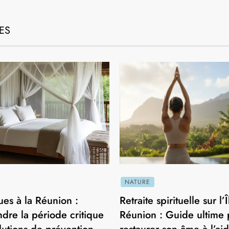
LES LIEUX À DÉCOUVRIR
Top 10 des meilleurs parcs d’attractions
à La Réunion
23 février 2026
1
LES LIEUX À DÉCOUVRIR
Sainte-Suzanne à la Réunion : activités,
n
gastronomie et hébergement
29 mars 2025
ES