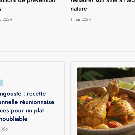
NATURE
es à la Réunion :
Retraite spirituelle sur l’
dre la période critique
Réunion : Guide ultime 
olutions de prévention
restaurer son âme à l’ai
s
nature
e 2024
1 mai 2024