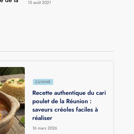
NATURE
Île de la
Les 10 meilleures plages de l’île
pour
de la Réunion
de de la
15 août 2021