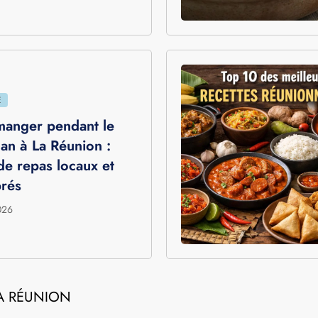
E
angouste : recette
ionnelle réunionnaise
uces pour un plat
inoubliable
2026
E