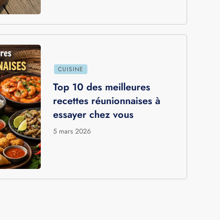
CUISINE
Recette authentique du cari
poulet de la Réunion :
saveurs créoles faciles à
réaliser
16 mars 2026
CUISINE