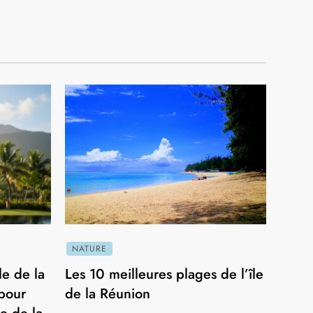
LES LIEUX À DÉCOUVRIR
Top 10 des meilleures randonnées à La
Réunion
9 février 2026
LES LIEUX À DÉCOUVRIR
Sainte-Marie à la Réunion : guide des
activités, restaurants et hébergements
incontournables
8 mars 2025