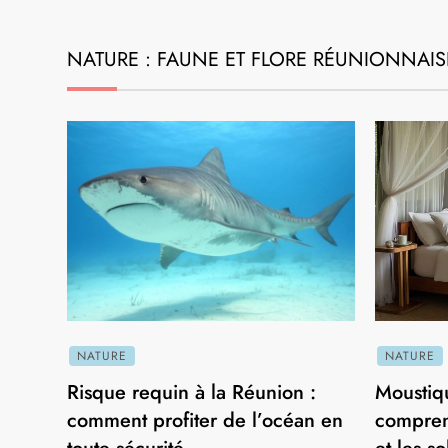
LES LIEUX À DÉCOUVRIR
Quel budget pour un voyage sur l’île
de La Réunion de deux semaines ?
19 juin 2026
LES LIEUX À DÉCOUVRIR
Les activités autour du volcanisme à La
Réunion : expériences uniques au Pito
de la Fournaise
1 décembre 2025
NATURE : FAUNE ET FLORE RÉUNIONNAIS