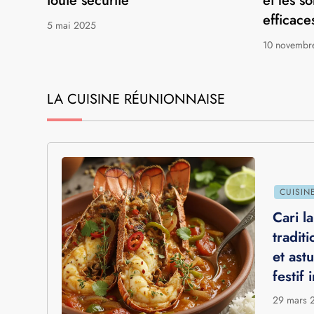
NATURE
NATURE
Risque requin à la Réunion :
Moustiqu
comment profiter de l’océan en
compren
toute sécurité
et les s
efficace
5 mai 2025
10 novembr
LA CUISINE RÉUNIONNAISE