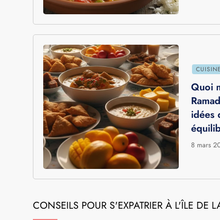
CUISIN
Cari l
tradit
et ast
festif 
29 mars 
CUISIN