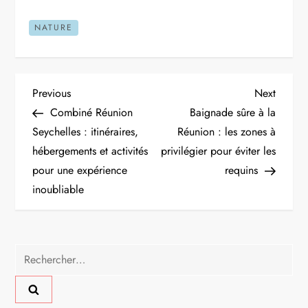
NATURE
N
Previous
Next
Previous
Next
Post
Post
Combiné Réunion
Baignade sûre à la
a
Seychelles : itinéraires,
Réunion : les zones à
hébergements et activités
privilégier pour éviter les
v
pour une expérience
requins
i
inoubliable
g
a
Rechercher :
t