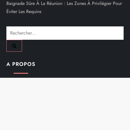
Baignade Sûre À La Réunion : Les Zones À Privilégier Pour
Éviter Les Requins
Rechercher :
A PROPOS
Mentions Légales
Nous Contacter
Plan Du Site