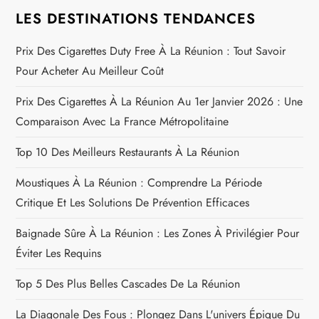
i
LES DESTINATIONS TENDANCES
o
Prix Des Cigarettes Duty Free À La Réunion : Tout Savoir
Pour Acheter Au Meilleur Coût
n
Prix Des Cigarettes À La Réunion Au 1er Janvier 2026 : Une
d
Comparaison Avec La France Métropolitaine
e
Top 10 Des Meilleurs Restaurants À La Réunion
l
Moustiques À La Réunion : Comprendre La Période
Critique Et Les Solutions De Prévention Efficaces
’
Baignade Sûre À La Réunion : Les Zones À Privilégier Pour
a
Éviter Les Requins
r
Top 5 Des Plus Belles Cascades De La Réunion
La Diagonale Des Fous : Plongez Dans L'univers Épique Du