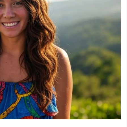
Guide pour un séjour ou une expatriation sur l'île de la Réunion
E RÉUNIONNAISE
CUISINE RÉUNIONNAISE
EXPAT
pour appeler depuis la France métropolitaine