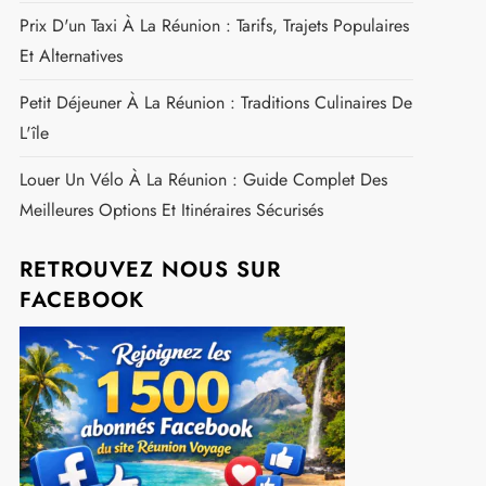
Top 10 Des Meilleurs Restaurants À La Réunion
Moustiques À La Réunion : Comprendre La Période
Critique Et Les Solutions De Prévention Efficaces
Baignade Sûre À La Réunion : Les Zones À Privilégier
Pour Éviter Les Requins
Top 5 Des Plus Belles Cascades De La Réunion
La Diagonale Des Fous : Plongez Dans L'univers
Épique Du Grand Raid De L'île De La Réunion
Prix D'un Taxi À La Réunion : Tarifs, Trajets Populaires
Et Alternatives
Petit Déjeuner À La Réunion : Traditions Culinaires De
L'île