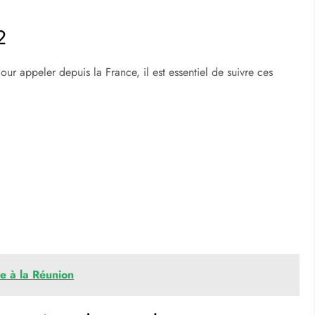
phonique ?
d’identifier un pays ou une région lors d’un appel
aître :
2
Pour appeler depuis la France, il est essentiel de suivre ces