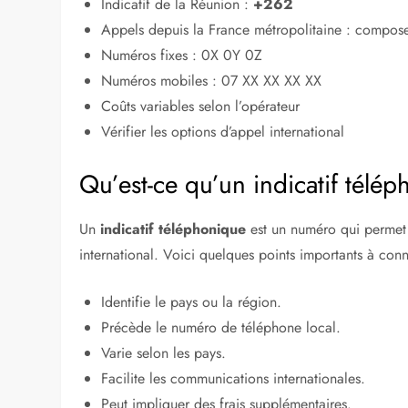
Tarifs des opérateurs français
Conseils pour réduire les frais d’appel
Alternatives pour communiquer avec la Réunion
Appels via internet
Applications de messagerie
Questions fréquentes sur les appels vers la Réunion
Quels sont les horaires à respecter ?
Que faire en cas de problème de connexion ?
Similaire
L’indicatif téléphonique 
Indicatif de la Réunion :
+262
Appels depuis la France métropolitaine : compos
Numéros fixes : 0X 0Y 0Z
Numéros mobiles : 07 XX XX XX XX
Coûts variables selon l’opérateur
Vérifier les options d’appel international