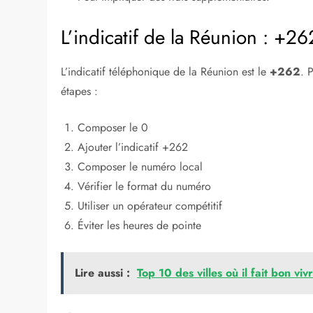
Qu’est-ce qu’un indicatif télé
Un
indicatif téléphonique
est un numéro qui permet 
international. Voici quelques points importants à conn
Identifie le pays ou la région.
Précède le numéro de téléphone local.
Varie selon les pays.
Facilite les communications internationales.
Peut impliquer des frais supplémentaires.
L’indicatif de la Réunion : +26
L’indicatif téléphonique de la Réunion est le
+262
. 
étapes :