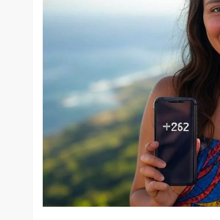
L’ÎLE DE LA RÉUNION
LA NATUR
Accueil
»
Expatriation
»
Indicatif Réunion : tout savoir 