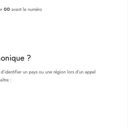
de la Réunion
er
00
avant le numéro