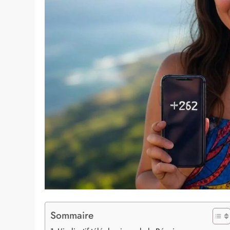
Appeler à l’international peut sembler compliqué, sur
situés loin. Comprendre les procédures, l’
indicatif p
surprises. Dans cet article, vous découvrirez tout ce q
toute sérénité.