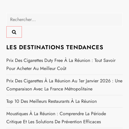
i
g
Rechercher :
a
t
LES DESTINATIONS TENDANCES
i
Prix Des Cigarettes Duty Free À La Réunion : Tout Savoir
o
Pour Acheter Au Meilleur Coût
n
Prix Des Cigarettes À La Réunion Au 1er Janvier 2026 : Une
Comparaison Avec La France Métropolitaine
d
Top 10 Des Meilleurs Restaurants À La Réunion
e
Moustiques À La Réunion : Comprendre La Période
l
Critique Et Les Solutions De Prévention Efficaces