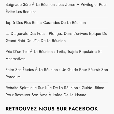
’
Baignade Sûre À La Réunion : Les Zones À Privilégier Pour
Éviter Les Requins
a
Top 5 Des Plus Belles Cascades De La Réunion
r
La Diagonale Des Fous : Plongez Dans L'univers Épique Du
t
Grand Raid De L'île De La Réunion
i
Prix D'un Taxi À La Réunion : Tarifs, Trajets Populaires Et
Alternatives
c
Faire Ses Études À La Réunion : Un Guide Pour Réussir Son
l
Parcours
e
Retraite Spirituelle Sur L'Île De La Réunion : Guide Ultime
Pour Restaurer Son Âme À L'aide De La Nature
RETROUVEZ NOUS SUR FACEBOOK