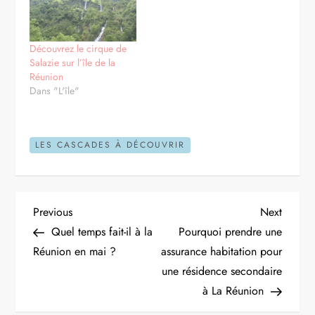
Découvrez le cirque de
Salazie sur l’île de la
Réunion
Dans "L'île"
LES CASCADES À DÉCOUVRIR
N
Previous
Next
Previous
Next
Post
Post
Quel temps fait-il à la
Pourquoi prendre une
a
Réunion en mai ?
assurance habitation pour
une résidence secondaire
v
à La Réunion