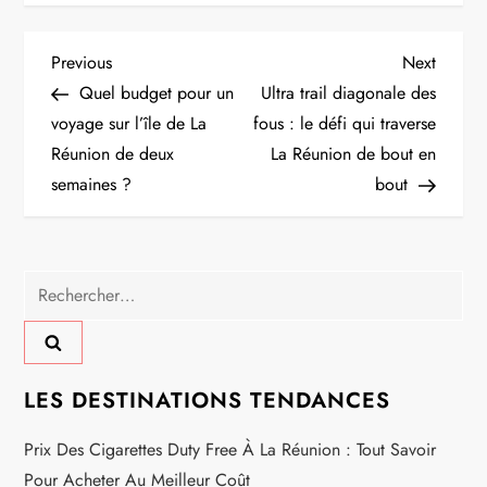
N
Previous
Next
Previous
Next
Post
Post
Quel budget pour un
Ultra trail diagonale des
a
voyage sur l’île de La
fous : le défi qui traverse
Réunion de deux
La Réunion de bout en
v
semaines ?
bout
i
g
Rechercher :
a
t
LES DESTINATIONS TENDANCES
i
Prix Des Cigarettes Duty Free À La Réunion : Tout Savoir
o
Pour Acheter Au Meilleur Coût