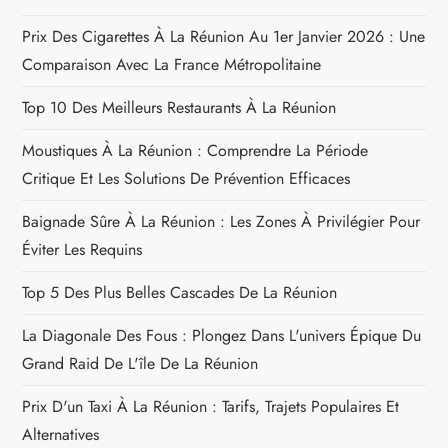
n
Prix Des Cigarettes À La Réunion Au 1er Janvier 2026 : Une
Comparaison Avec La France Métropolitaine
d
Top 10 Des Meilleurs Restaurants À La Réunion
e
Moustiques À La Réunion : Comprendre La Période
l
Critique Et Les Solutions De Prévention Efficaces
’
Baignade Sûre À La Réunion : Les Zones À Privilégier Pour
Éviter Les Requins
a
Top 5 Des Plus Belles Cascades De La Réunion
r
La Diagonale Des Fous : Plongez Dans L'univers Épique Du
t
Grand Raid De L'île De La Réunion
i
Prix D'un Taxi À La Réunion : Tarifs, Trajets Populaires Et
Alternatives