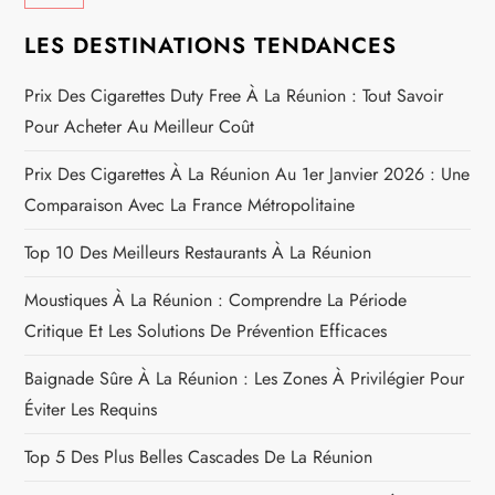
t
LES DESTINATIONS TENDANCES
i
Prix Des Cigarettes Duty Free À La Réunion : Tout Savoir
o
Pour Acheter Au Meilleur Coût
n
Prix Des Cigarettes À La Réunion Au 1er Janvier 2026 : Une
Comparaison Avec La France Métropolitaine
d
Top 10 Des Meilleurs Restaurants À La Réunion
e
Moustiques À La Réunion : Comprendre La Période
l
Critique Et Les Solutions De Prévention Efficaces
’
Baignade Sûre À La Réunion : Les Zones À Privilégier Pour
Éviter Les Requins
a
Top 5 Des Plus Belles Cascades De La Réunion
r