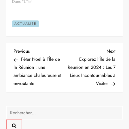
Dans "L'île"
ACTUALITÉ
N
Previous
Next
Previous
Next
Post
Post
Fêter Noël à l’Île de
Explorez l’Île de la
a
la Réunion : une
Réunion en 2024 : Les 7
ambiance chaleureuse et
Lieux Incontournables à
v
envoûtante
Visiter
i
g
Rechercher :
a