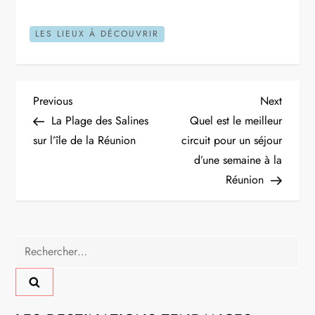
LES LIEUX À DÉCOUVRIR
N
Previous
Next
Previous
Next
Post
Post
La Plage des Salines
Quel est le meilleur
a
sur l’île de la Réunion
circuit pour un séjour
d’une semaine à la
v
Réunion
i
g
Rechercher :
a
t