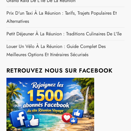
t
Grand Raid De L'île De La Réunion
i
Prix D'un Taxi À La Réunion : Tarifs, Trajets Populaires Et
Alternatives
c
Petit Déjeuner À La Réunion : Traditions Culinaires De L'île
l
Louer Un Vélo À La Réunion : Guide Complet Des
e
Meilleures Options Et Itinéraires Sécurisés
RETROUVEZ NOUS SUR FACEBOOK