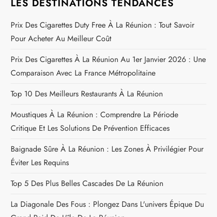
LES DESTINATIONS TENDANCES
i
Prix Des Cigarettes Duty Free À La Réunion : Tout Savoir
o
Pour Acheter Au Meilleur Coût
n
Prix Des Cigarettes À La Réunion Au 1er Janvier 2026 : Une
Comparaison Avec La France Métropolitaine
d
Top 10 Des Meilleurs Restaurants À La Réunion
e
Moustiques À La Réunion : Comprendre La Période
l
Critique Et Les Solutions De Prévention Efficaces
’
Baignade Sûre À La Réunion : Les Zones À Privilégier Pour
Éviter Les Requins
a
Top 5 Des Plus Belles Cascades De La Réunion
r
La Diagonale Des Fous : Plongez Dans L'univers Épique Du